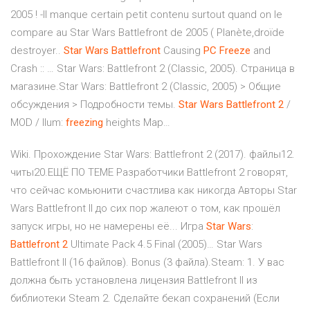
2005 ! -Il manque certain petit contenu surtout quand on le
compare au Star Wars Battlefront de 2005 ( Planète,droïde
destroyer..
Star
Wars
Battlefront
Causing
PC
Freeze
and
Crash :: … Star Wars: Battlefront 2 (Classic, 2005). Страница в
магазине.Star Wars: Battlefront 2 (Classic, 2005) > Общие
обсуждения > Подробности темы.
Star
Wars
Battlefront
2
/
MOD / Ilum:
freezing
heights Map…
Wiki. Прохождение Star Wars: Battlefront 2 (2017). файлы12.
читы20.ЕЩЁ ПО ТЕМЕ Разработчики Battlefront 2 говорят,
что сейчас комьюнити счастлива как никогда Авторы Star
Wars Battlefront II до сих пор жалеют о том, как прошёл
запуск игры, но не намерены её... Игра
Star
Wars
:
Battlefront
2
Ultimate Pack 4.5 Final (2005)… Star Wars
Battlefront II (16 файлов). Bonus (3 файла).Steam: 1. У вас
должна быть установлена лицензия Battlefront II из
библиотеки Steam 2. Сделайте бекап сохранений (Если