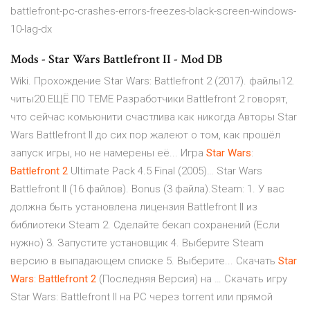
battlefront-pc-crashes-errors-freezes-black-screen-windows-
10-lag-dx
Mods - Star Wars Battlefront II - Mod DB
Wiki. Прохождение Star Wars: Battlefront 2 (2017). файлы12.
читы20.ЕЩЁ ПО ТЕМЕ Разработчики Battlefront 2 говорят,
что сейчас комьюнити счастлива как никогда Авторы Star
Wars Battlefront II до сих пор жалеют о том, как прошёл
запуск игры, но не намерены её... Игра
Star
Wars
:
Battlefront
2
Ultimate Pack 4.5 Final (2005)… Star Wars
Battlefront II (16 файлов). Bonus (3 файла).Steam: 1. У вас
должна быть установлена лицензия Battlefront II из
библиотеки Steam 2. Сделайте бекап сохранений (Если
нужно) 3. Запустите установщик 4. Выберите Steam
версию в выпадающем списке 5. Выберите... Скачать
Star
Wars
:
Battlefront
2
(Последняя Версия) на … Скачать игру
Star Wars: Battlefront II на PC через torrent или прямой