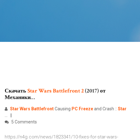
Скачать
Star
Wars
Battlefront
2
(2017) от
Механики…
Star
Wars
Battlefront
Causing
PC
Freeze
and Crash ::
Star
...
5 Comments
https://n4g.com/news/1823341/10-fixes-for-star-wars-