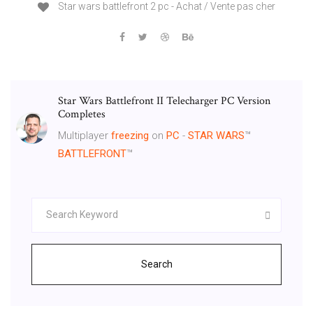
Star wars battlefront 2 pc - Achat / Vente pas cher
Star Wars Battlefront II Telecharger PC Version
Completes
Multiplayer
freezing
on
PC
-
STAR
WARS
™
BATTLEFRONT
™
Search