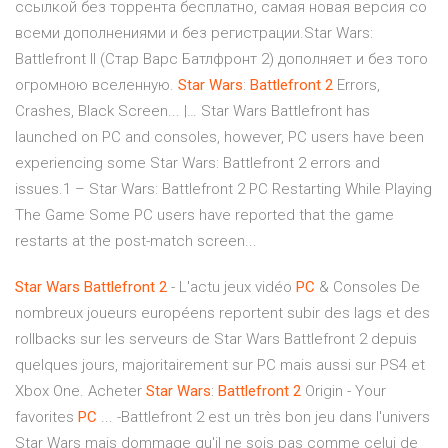
ссылкой без торрента бесплатно, самая новая версия со
всеми дополнениями и без регистрации.Star Wars:
Battlefront II (Стар Варс Батлфронт 2) дополняет и без того
огромною вселенную.
Star
Wars
:
Battlefront
2
Errors,
Crashes, Black Screen... |… Star Wars Battlefront has
launched on PC and consoles, however, PC users have been
experiencing some Star Wars: Battlefront 2 errors and
issues.1 – Star Wars: Battlefront 2 PC Restarting While Playing
The Game Some PC users have reported that the game
restarts at the post-match screen...
Star
Wars
Battlefront
2
- L'actu jeux vidéo
PC
& Consoles De
nombreux joueurs européens reportent subir des lags et des
rollbacks sur les serveurs de Star Wars Battlefront 2 depuis
quelques jours, majoritairement sur PC mais aussi sur PS4 et
Xbox One. Acheter
Star
Wars
:
Battlefront
2
Origin - Your
favorites
PC
... -Battlefront 2 est un très bon jeu dans l'univers
Star Wars mais dommage qu'il ne sois pas comme celui de