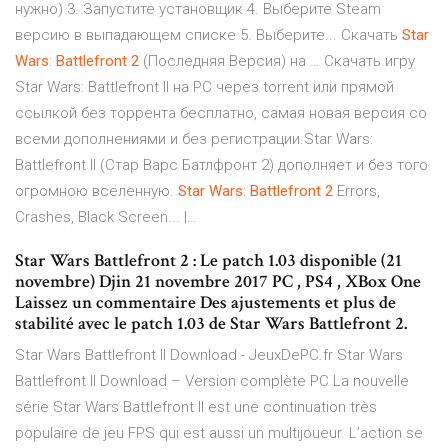
нужно) 3. Запустите установщик 4. Выберите Steam
версию в выпадающем списке 5. Выберите... Скачать
Star
Wars
:
Battlefront
2
(Последняя Версия) на … Скачать игру
Star Wars: Battlefront II на PC через torrent или прямой
ссылкой без торрента бесплатно, самая новая версия со
всеми дополнениями и без регистрации.Star Wars:
Battlefront II (Стар Варс Батлфронт 2) дополняет и без того
огромною вселенную.
Star
Wars
:
Battlefront
2
Errors,
Crashes, Black Screen... |…
Star Wars Battlefront 2 : Le patch 1.03 disponible (21
novembre) Djin 21 novembre 2017 PC , PS4 , XBox One
Laissez un commentaire Des ajustements et plus de
stabilité avec le patch 1.03 de Star Wars Battlefront 2.
Star Wars Battlefront II Download - JeuxDePC.fr Star Wars
Battlefront II Download – Version complète PC La nouvelle
série Star Wars Battlefront II est une continuation très
populaire de jeu FPS qui est aussi un multijoueur. L’action se