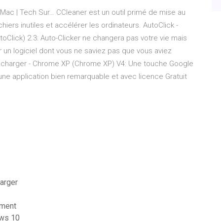
 Mac | Tech Sur…
CCleaner est un outil primé de mise au
chiers inutiles et accélérer les ordinateurs.
AutoClick -
toClick) 2.3: Auto-Clicker ne changera pas votre vie mais
r un logiciel dont vous ne saviez pas que vous aviez
charger - Chrome XP (Chrome XP) V4: Une touche Google
e application bien remarquable et avec licence Gratuit
harger
ement
ows 10