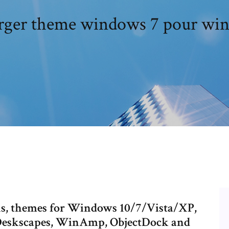
rger theme windows 7 pour wi
ns, themes for Windows 10/7/Vista/XP,
Deskscapes, WinAmp, ObjectDock and