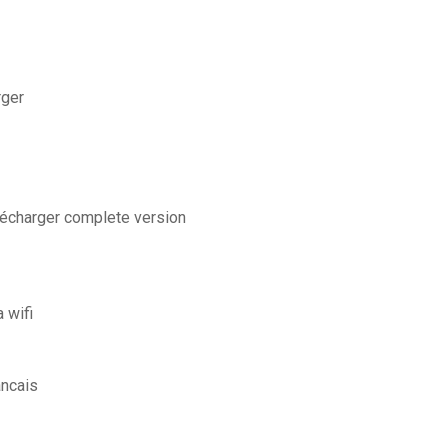
rger
élécharger complete version
 wifi
ancais