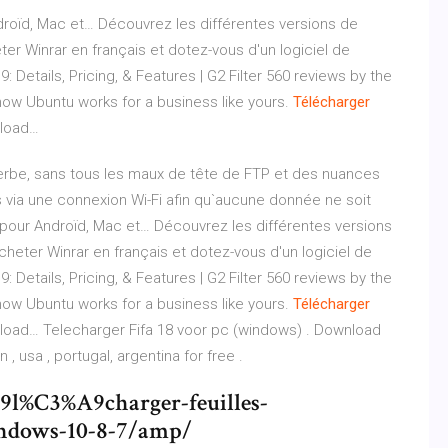
roïd, Mac et…
Découvrez les différentes versions de
r Winrar en français et dotez-vous d'un logiciel de
 Details, Pricing, & Features | G2
Filter 560 reviews by the
 how Ubuntu works for a business like yours.
Télécharger
nload…
superbe, sans tous les maux de tête de FTP et des nuances
rs via une connexion Wi-Fi afin qu`aucune donnée ne soit
pour Androïd, Mac et…
Découvrez les différentes versions
eter Winrar en français et dotez-vous d'un logiciel de
 Details, Pricing, & Features | G2
Filter 560 reviews by the
 how Ubuntu works for a business like yours.
Télécharger
nload…
Telecharger Fifa 18 voor pc (windows) . Download
, usa , portugal, argentina for free .
A9l%C3%A9charger-feuilles-
dows-10-8-7/amp/