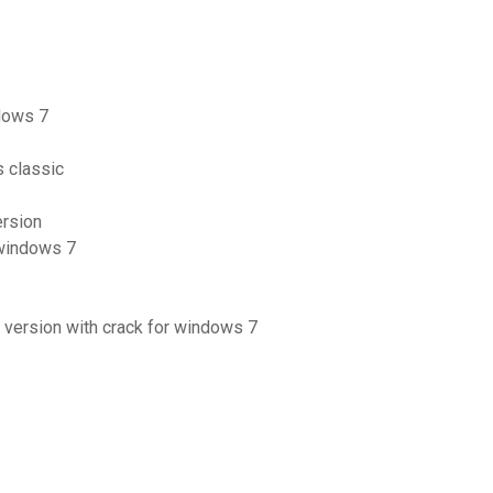
ndows 7
s classic
ersion
 windows 7
e version with crack for windows 7