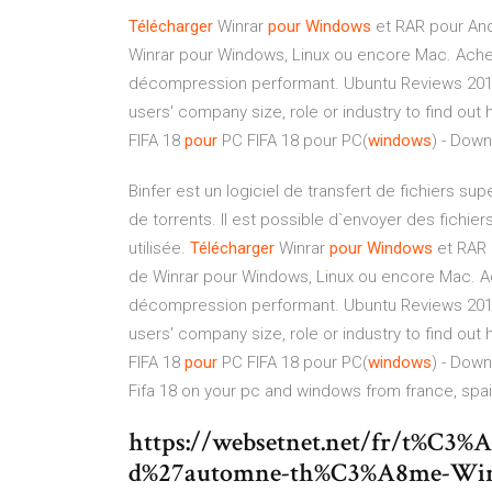
Télécharger
Winrar
pour
Windows
et RAR pour And
Winrar pour Windows, Linux ou encore Mac. Achete
décompression performant.
Ubuntu Reviews 2019:
users' company size, role or industry to find out
FIFA 18
pour
PC FIFA 18 pour PC(
windows
) - Dow
Binfer est un logiciel de transfert de fichiers 
de torrents. Il est possible d`envoyer des fichie
utilisée.
Télécharger
Winrar
pour
Windows
et RAR 
de Winrar pour Windows, Linux ou encore Mac. Ach
décompression performant.
Ubuntu Reviews 2019:
users' company size, role or industry to find out
FIFA 18
pour
PC FIFA 18 pour PC(
windows
) - Dow
Fifa 18 on your pc and windows from france, spain 
https://websetnet.net/fr/t%C3%
d%27automne-th%C3%A8me-Win