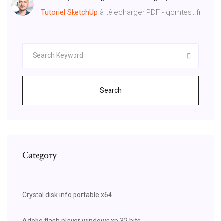
Tutoriel
SketchUp
à télecharger PDF - qcmtest.fr
Search
Category
Crystal disk info portable x64
Adobe flash player windows xp 32 bits